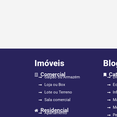
Imóveis
Blo
Comercial
Cat
Galpão ou Armazém
Di
Loja ou Box
E
Lote ou Terreno
In
Sala comercial
Ma
Me
Residencial
Apartamento
P