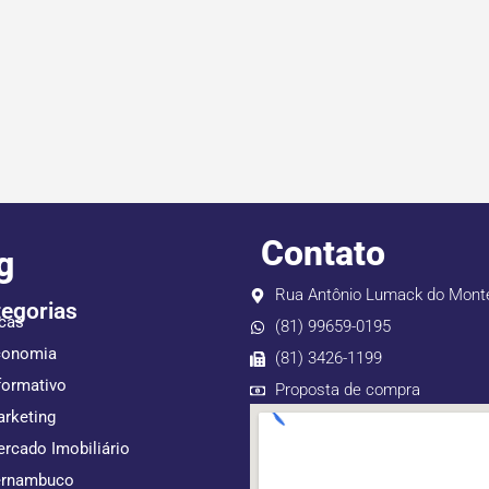
Contato
g
Rua Antônio Lumack do Monte,
egorias
cas
(81) 99659-0195
conomia
(81) 3426-1199
formativo
Proposta de compra
rketing
rcado Imobiliário
ernambuco