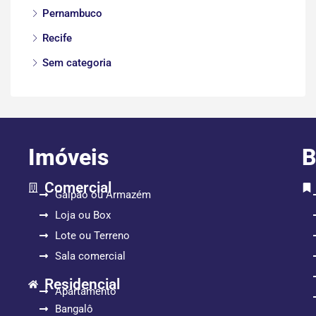
Pernambuco
Recife
Sem categoria
Imóveis
B
Comercial
Galpão ou Armazém
Loja ou Box
Lote ou Terreno
Sala comercial
Residencial
Apartamento
Bangalô