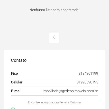
Nenhuma listagem encontrada.
Contato
Fixo
8134261199
Celular
81996590195
E-mail
imobiliaria@gedeaoimoveis.com.br
Encontre Incorporadora Ferreira Pinto na: