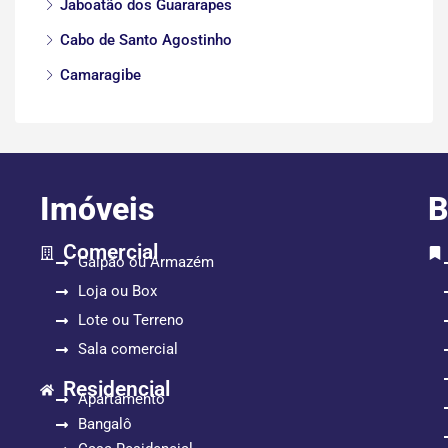
Jaboatão dos Guararapes
Cabo de Santo Agostinho
Camaragibe
Imóveis
B
Comercial
Galpão ou Armazém
Loja ou Box
Lote ou Terreno
Sala comercial
Residencial
Apartamento
Bangalô