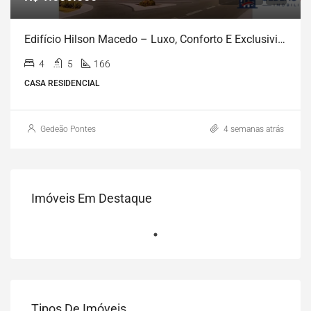
Edifício Hilson Macedo – Luxo, Conforto E Exclusividade Em Casa Forte, Recife-PE
4
5
166
CASA RESIDENCIAL
Gedeão Pontes
4 semanas atrás
Imóveis Em Destaque
Tipos De Imóveis