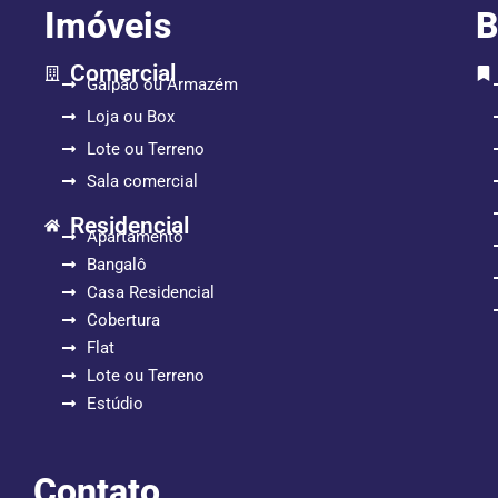
Imóveis
B
Comercial
Galpão ou Armazém
Loja ou Box
Lote ou Terreno
Sala comercial
Residencial
Apartamento
Bangalô
Casa Residencial
Cobertura
Flat
Lote ou Terreno
Estúdio
Contato