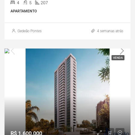
4
5
207
APARTAMENTO
Gedeão Pontes
4 semanas atrás
VENDA
R$ 1.600.000