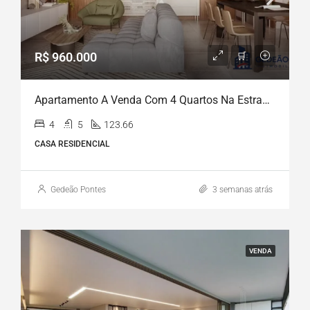
R$ 960.000
Apartamento A Venda Com 4 Quartos Na Estrada Do Arraial, 123m²- Casa Amarela – Recife/PE
4
5
123.66
CASA RESIDENCIAL
Gedeão Pontes
3 semanas atrás
VENDA