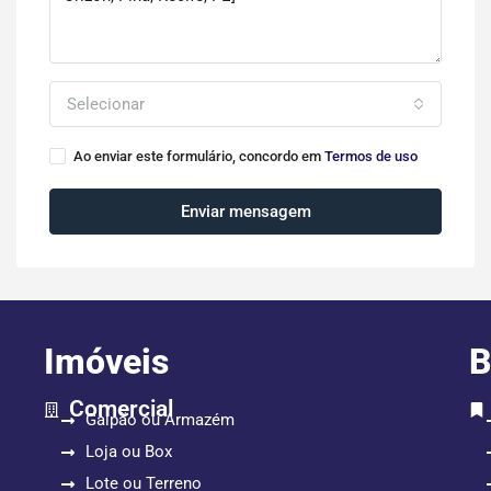
Selecionar
Ao enviar este formulário, concordo em
Termos de uso
Enviar mensagem
Imóveis
B
Comercial
Galpão ou Armazém
Loja ou Box
Lote ou Terreno