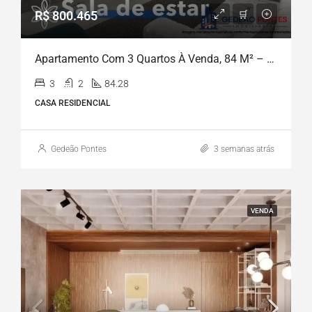
R$ 800.465
Apartamento Com 3 Quartos À Venda, 84 M² – Casa Forte – Recife/PE
3
2
84.28
CASA RESIDENCIAL
Gedeão Pontes
3 semanas atrás
VENDA