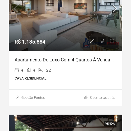
R$ 1.135.884
Apartamento De Luxo Com 4 Quartos À Venda Em Casa Forte – Uma Experiência Única De Residir Com Eleg
4
4
122
CASA RESIDENCIAL
Gedeão Pontes
3 semanas atrás
VENDA