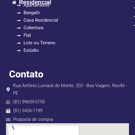
Residencial
Apartamento
Bangalô
Casa Residencial
Cobertura
Flat
Lote ou Terreno
Estúdio
Contato
Rua Antônio Lumack do Monte, 203 - Boa Viagem, Recife -
PE
(81) 99659-0195
(81) 3426-1199
Proposta de compra