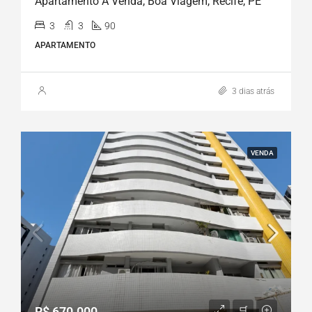
Apartamento À Venda, Boa Viagem, Recife, PE
3
3
90
APARTAMENTO
3 dias atrás
VENDA
R$ 670.000