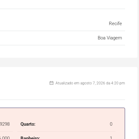
Recife
Boa Viagem
Atualizado em agosto 7, 2026 da 4:20 pm
69298
Quarto:
0
6.000
Banheiro:
1