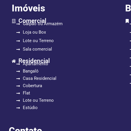
Imóveis
B
Comercial
Galpão ou Armazém
Loja ou Box
Lote ou Terreno
Sala comercial
Residencial
Apartamento
Bangalô
Casa Residencial
Cobertura
Flat
Lote ou Terreno
Estúdio
Contato