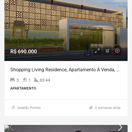
R$ 690.000
Shopping Living Residence, Apartamento À Venda, Boa Viagem, Recife, PE
3
1
63.44
APARTAMENTO
Gedeão Pontes
2 semanas atrás