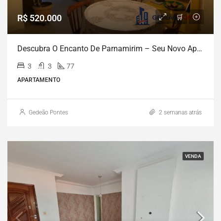
R$ 520.000
Descubra O Encanto De Parnamirim – Seu Novo Apartamento De 3 Quartos Espera Por Você!
3
3
77
APARTAMENTO
Gedeão Pontes
2 semanas atrás
VENDA