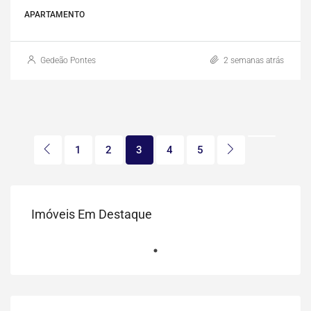
APARTAMENTO
Gedeão Pontes
2 semanas atrás
1
2
3
4
5
Imóveis Em Destaque