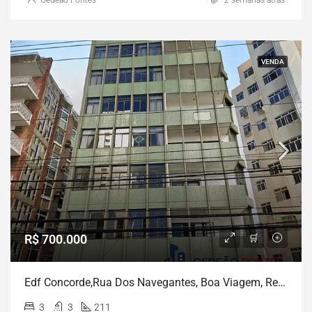
Gedeão Pontes
2 semanas atrás
VENDA
R$ 700.000
Edf Concorde,Rua Dos Navegantes, Boa Viagem, Recife, PE
3
3
211