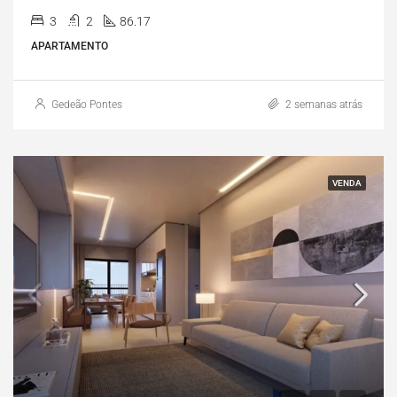
3
2
86.17
APARTAMENTO
Gedeão Pontes
2 semanas atrás
VENDA