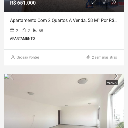
R$ 651.000
Apartamento Com 2 Quartos À Venda, 58 M² Por R$ 651.000 – Madalena – Recife/PE
2
2
58
APARTAMENTO
Gedeão Pontes
2 semanas atrás
VENDA