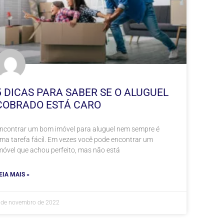
5 DICAS PARA SABER SE O ALUGUEL
COBRADO ESTÁ CARO
ncontrar um bom imóvel para aluguel nem sempre é
ma tarefa fácil. Em vezes você pode encontrar um
móvel que achou perfeito, mas não está
EIA MAIS »
 de novembro de 2022