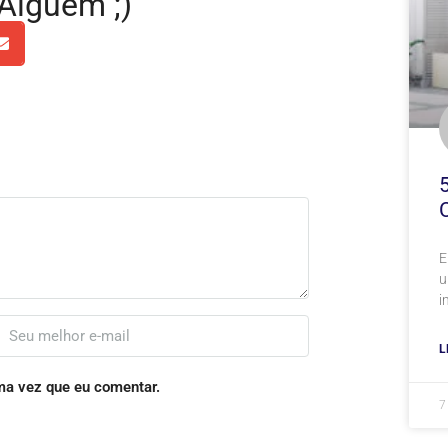
Alguém ;)
E
u
i
L
ma vez que eu comentar.
7