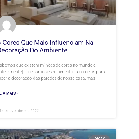
6 Cores Que Mais Influenciam Na
Decoração Do Ambiente
abemos que existem milhões de cores no mundo e
infelizmente) precisamos escolher entre uma delas para
azer a decoração das paredes de nossa casa, mas
EIA MAIS »
1 de novembro de 2022