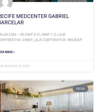
RECIFE MEDCENTER GABRIEL
BARCELAR
ALAS COM – 36,24M² A 51,48M² 1/2, LAJE
ORPORATIVA- 248M², LAJE CORPORATIVA- 496,82M²
EIA MAIS »
 de dezembro de 2024
DICAS