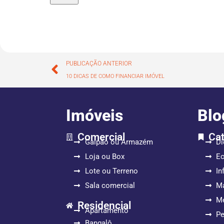
PUBLICAÇÃO ANTERIOR
10 DICAS DE COMO FINANCIAR IMÓVEL
Imóveis
Blo
Comercial
Cat
Galpão ou Armazém
Di
Loja ou Box
E
Lote ou Terreno
In
Sala comercial
Ma
Me
Residencial
Apartamento
P
Bangalô