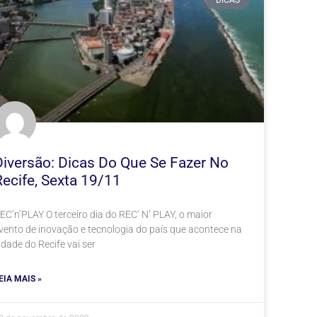
DICAS
Diversão: Dicas Do Que Se Fazer No
Recife, Sexta 19/11
EC’n’PLAY O terceiro dia do REC’ N’ PLAY, o maior
vento de inovação e tecnologia do país que acontece na
idade do Recife vai ser
EIA MAIS »